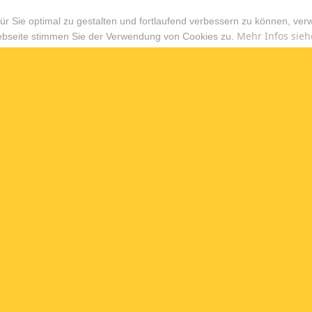
r Sie optimal zu gestalten und fortlaufend verbessern zu können, ver
Mehr Infos sieh
ebseite stimmen Sie der Verwendung von Cookies zu.