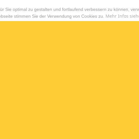
r Sie optimal zu gestalten und fortlaufend verbessern zu können, ver
Mehr Infos sieh
ebseite stimmen Sie der Verwendung von Cookies zu.