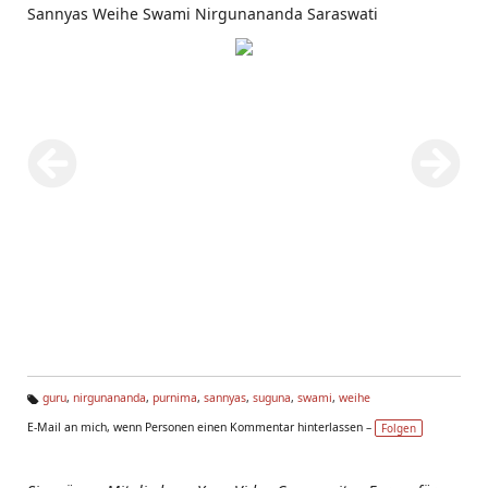
Sannyas Weihe Swami Nirgunananda Saraswati
guru
,
nirgunananda
,
purnima
,
sannyas
,
suguna
,
swami
,
weihe
Ta
E-Mail an mich, wenn Personen einen Kommentar hinterlassen –
Folgen
g
s: