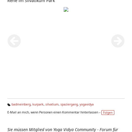
Rehe im Silvatikum Park
badmeinberg
,
kurpark
,
silvatium
,
spaziergang
,
yogavidya
Ta
E-Mail an mich, wenn Personen einen Kommentar hinterlassen –
Folgen
g
s:
Sie müssen Mitglied von Yoga Vidya Community - Forum für