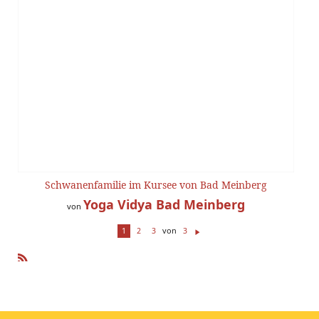
Schwanenfamilie im Kursee von Bad Meinberg
Yoga Vidya Bad Meinberg
von
von
1
2
3
3
W
ei
te
R
r
SS