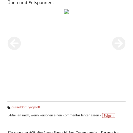
Üben und Entspannen.
düsseldorf
,
yogaloft
Ta
E-Mail an mich, wenn Personen einen Kommentar hinterlassen –
Folgen
g
s:
Sie müssen Mitglied von Yoga Vidya Community - Forum für