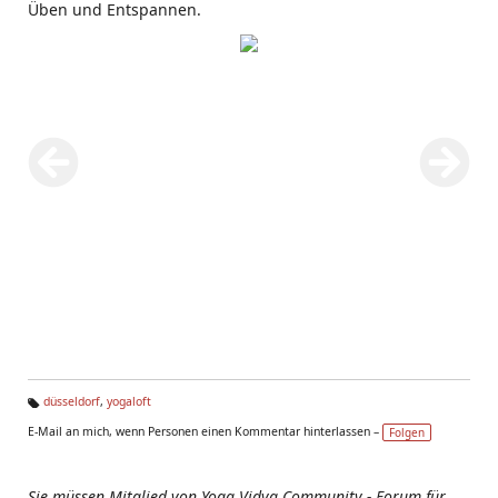
Üben und Entspannen.
düsseldorf
,
yogaloft
Ta
E-Mail an mich, wenn Personen einen Kommentar hinterlassen –
Folgen
g
s:
Sie müssen Mitglied von Yoga Vidya Community - Forum für