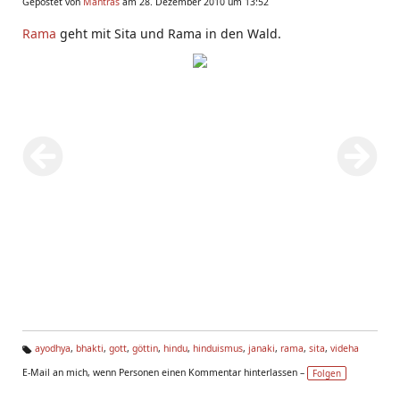
Gepostet von
Mantras
am 28. Dezember 2010 um 13:52
Rama
geht mit Sita und Rama in den Wald.
ayodhya
,
bhakti
,
gott
,
göttin
,
hindu
,
hinduismus
,
janaki
,
rama
,
sita
,
videha
Ta
E-Mail an mich, wenn Personen einen Kommentar hinterlassen –
Folgen
g
s: