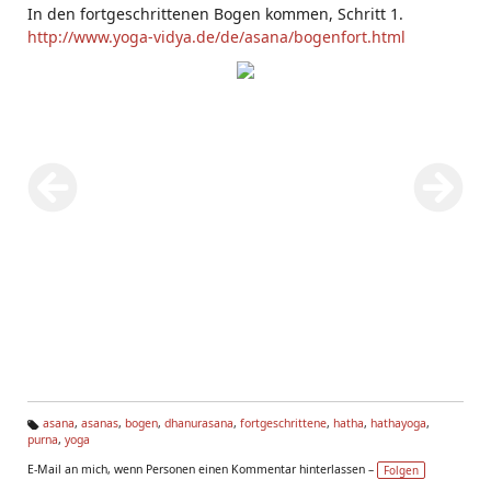
In den fortgeschrittenen Bogen kommen, Schritt 1.
http://www.yoga-vidya.de/de/asana/bogenfort.html
asana
,
asanas
,
bogen
,
dhanurasana
,
fortgeschrittene
,
hatha
,
hathayoga
,
purna
,
yoga
Ta
g
E-Mail an mich, wenn Personen einen Kommentar hinterlassen –
Folgen
s: