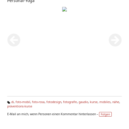
Personal-Yoga
di
,
foto-mobil
,
foto-rosa
,
fotodesign
,
fotografin
,
gaudio
,
kurse
,
mobiles
,
nähe
,
präventions-kurse
Ta
g
E-Mail an mich, wenn Personen einen Kommentar hinterlassen –
Folgen
s: