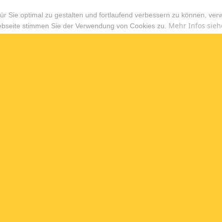
r Sie optimal zu gestalten und fortlaufend verbessern zu können, ver
Mehr Infos sieh
ebseite stimmen Sie der Verwendung von Cookies zu.