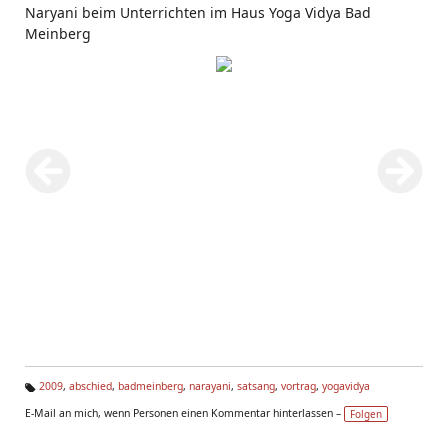
Naryani beim Unterrichten im Haus Yoga Vidya Bad
Meinberg
2009
,
abschied
,
badmeinberg
,
narayani
,
satsang
,
vortrag
,
yogavidya
Ta
E-Mail an mich, wenn Personen einen Kommentar hinterlassen –
Folgen
g
s: