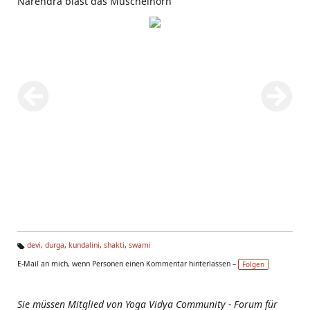
Narendra bläst das Muschelhorn
devi
,
durga
,
kundalini
,
shakti
,
swami
Ta
E-Mail an mich, wenn Personen einen Kommentar hinterlassen –
Folgen
g
s:
Sie müssen Mitglied von Yoga Vidya Community - Forum für