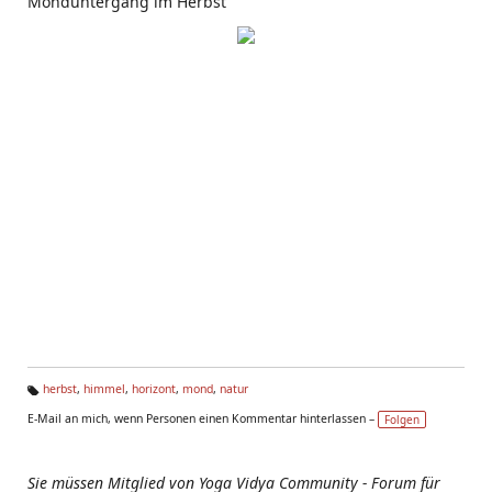
Monduntergang im Herbst
herbst
,
himmel
,
horizont
,
mond
,
natur
Ta
E-Mail an mich, wenn Personen einen Kommentar hinterlassen –
Folgen
g
s:
Sie müssen Mitglied von Yoga Vidya Community - Forum für