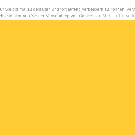
r Sie optimal zu gestalten und fortlaufend verbessern zu können, ver
Mehr Infos sieh
ebseite stimmen Sie der Verwendung von Cookies zu.