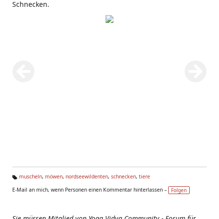
Schnecken.
muscheln
,
möwen
,
nordseewildenten
,
schnecken
,
tiere
Ta
E-Mail an mich, wenn Personen einen Kommentar hinterlassen –
Folgen
g
s:
Sie müssen Mitglied von Yoga Vidya Community - Forum für