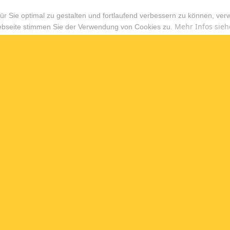
r Sie optimal zu gestalten und fortlaufend verbessern zu können, ver
Mehr Infos sieh
ebseite stimmen Sie der Verwendung von Cookies zu.