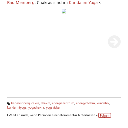
Bad Meinberg
. Chakras sind im
Kundalini Yoga
<
badmeinberg
,
cakra
,
chakra
,
energiezentrum
,
energychakra
,
kundalini
,
kundaliniyoga
,
yogachakra
,
yogavidya
Ta
g
E-Mail an mich, wenn Personen einen Kommentar hinterlassen –
Folgen
s: