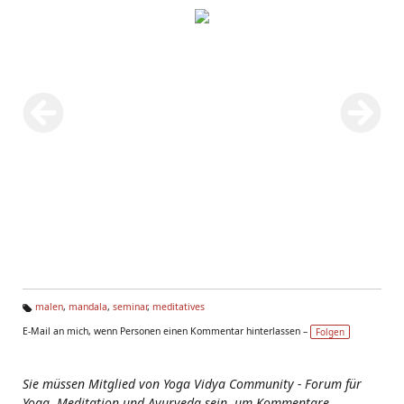
malen
,
mandala
,
seminar
,
meditatives
Ta
E-Mail an mich, wenn Personen einen Kommentar hinterlassen –
Folgen
g
s:
Sie müssen Mitglied von Yoga Vidya Community - Forum für
Yoga, Meditation und Ayurveda sein, um Kommentare