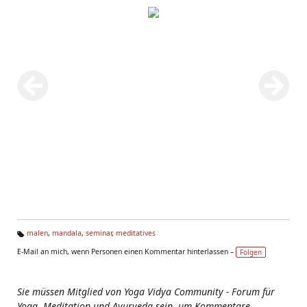
malen
,
mandala
,
seminar
,
meditatives
Ta
E-Mail an mich, wenn Personen einen Kommentar hinterlassen –
Folgen
g
s:
Sie müssen Mitglied von Yoga Vidya Community - Forum für
Yoga, Meditation und Ayurveda sein, um Kommentare