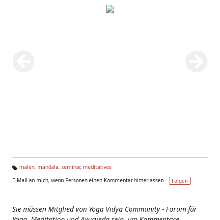
malen
,
mandala
,
seminar
,
meditatives
Ta
E-Mail an mich, wenn Personen einen Kommentar hinterlassen –
Folgen
g
s:
Sie müssen Mitglied von Yoga Vidya Community - Forum für
Yoga, Meditation und Ayurveda sein, um Kommentare