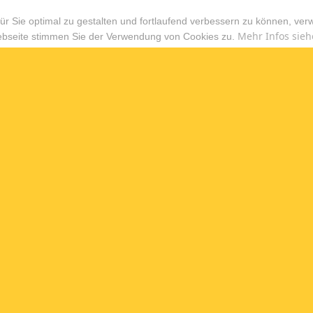
r Sie optimal zu gestalten und fortlaufend verbessern zu können, ver
Mehr Infos sieh
ebseite stimmen Sie der Verwendung von Cookies zu.