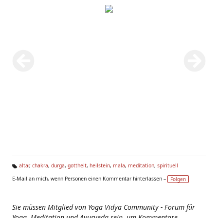
altar
,
chakra
,
durga
,
gottheit
,
heilstein
,
mala
,
meditation
,
spirituell
Ta
E-Mail an mich, wenn Personen einen Kommentar hinterlassen –
Folgen
g
s:
Sie müssen Mitglied von Yoga Vidya Community - Forum für
Yoga, Meditation und Ayurveda sein, um Kommentare