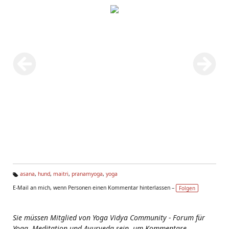
asana
,
hund
,
maitri
,
pranamyoga
,
yoga
Ta
E-Mail an mich, wenn Personen einen Kommentar hinterlassen –
Folgen
g
s:
Sie müssen Mitglied von Yoga Vidya Community - Forum für
Yoga, Meditation und Ayurveda sein, um Kommentare