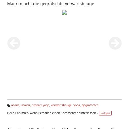
Maitri macht die gegrätschte Vorwärtsbeuge
asana
,
maitri
,
pranamyoga
,
vorwärtsbeuge
,
yoga
,
gegrätschte
Ta
E-Mail an mich, wenn Personen einen Kommentar hinterlassen –
Folgen
g
s: