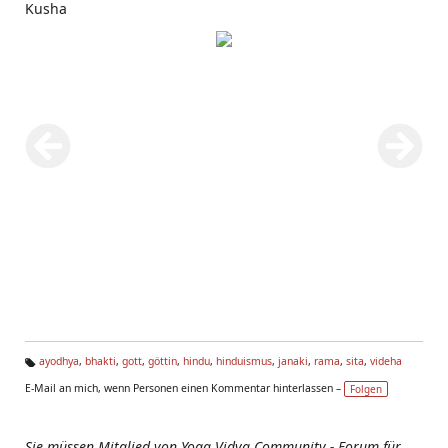
Kusha
ayodhya
,
bhakti
,
gott
,
göttin
,
hindu
,
hinduismus
,
janaki
,
rama
,
sita
,
videha
Ta
E-Mail an mich, wenn Personen einen Kommentar hinterlassen –
Folgen
g
s:
Sie müssen Mitglied von Yoga Vidya Community - Forum für