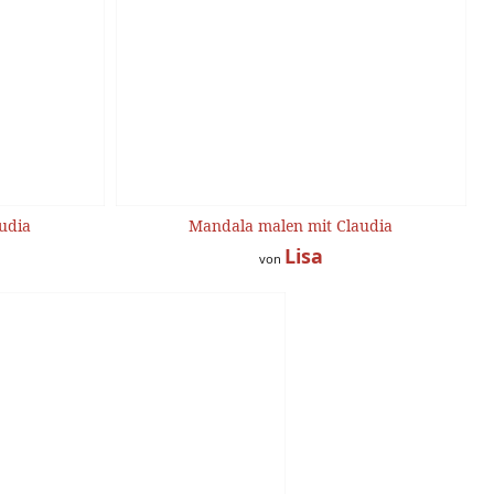
udia
Mandala malen mit Claudia
Lisa
von