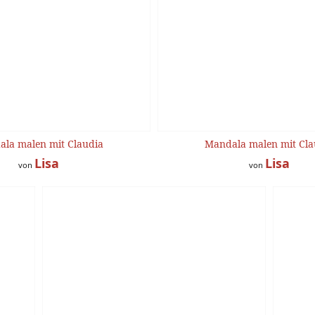
la malen mit Claudia
Mandala malen mit Cla
Lisa
Lisa
von
von