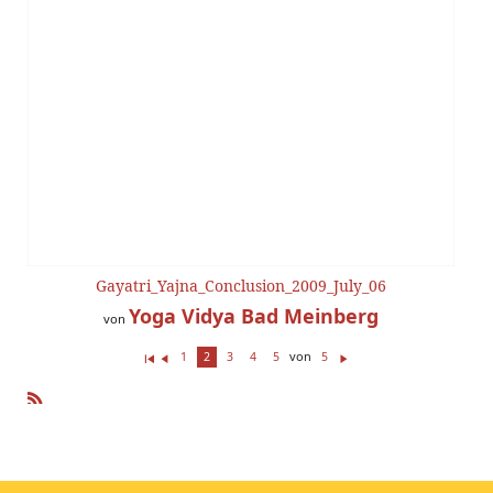
Gayatri_Yajna_Conclusion_2009_July_06
Yoga Vidya Bad Meinberg
von
von
1
2
3
4
5
5
Er
Z
W
st
ur
ei
e(
ü
te
R
r/
ck
r
SS
s)