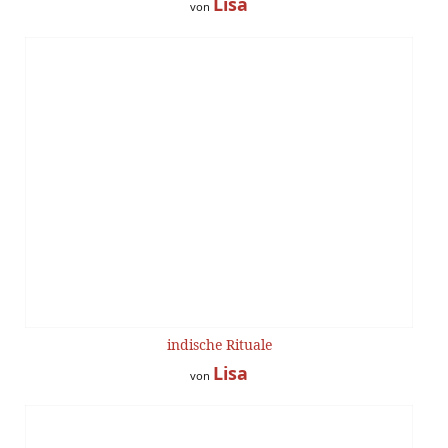
Lisa
von
indische Rituale
Lisa
von