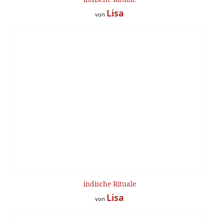
Lisa
von
indische Rituale
Lisa
von