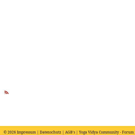
R
SS
© 2026
Impressum
|
Datenschutz
|
AGB's
| Yoga Vidya Community - Forum 