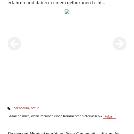
erfahren und dabei in einem gelbgrünen Licht
eingetaucht zu sein. Nur schwer konnte ich mich aus
dieser Erfahrung wieder lösen.
lindenbaum
,
natur
Ta
E-Mail an mich, wenn Personen einen Kommentar hinterlassen –
Folgen
g
s:
Sie müssen Mitglied von Yoga Vidya Community - Forum für