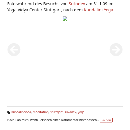
Foto während des Besuchs von
Sukadev
am 31.1.09 im
Yoga Vidya Center Stuttgart, nach dem
Kundalini Yoga
Workshop mit
Pranayama
,
Meditation
, Mantra-Singen
kundaliniyoga
,
meditation
,
stuttgart
,
sukadev
,
yoga
Ta
E-Mail an mich, wenn Personen einen Kommentar hinterlassen –
Folgen
g
s: