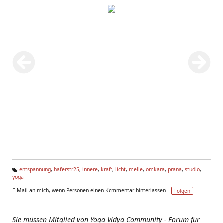
entspannung
,
haferstr25
,
innere
,
kraft
,
licht
,
melle
,
omkara
,
prana
,
studio
,
yoga
Ta
g
E-Mail an mich, wenn Personen einen Kommentar hinterlassen –
Folgen
s:
Sie müssen Mitglied von Yoga Vidya Community - Forum für