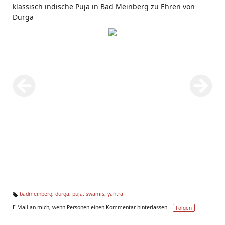
klassisch indische Puja in Bad Meinberg zu Ehren von
Durga
badmeinberg
,
durga
,
puja
,
swamis
,
yantra
Ta
E-Mail an mich, wenn Personen einen Kommentar hinterlassen –
Folgen
g
s: