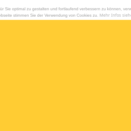
r Sie optimal zu gestalten und fortlaufend verbessern zu können, ver
Mehr Infos sieh
ebseite stimmen Sie der Verwendung von Cookies zu.