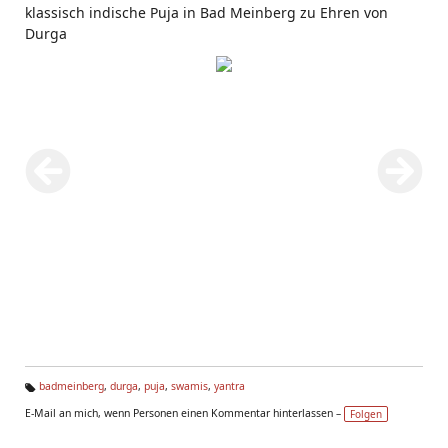
klassisch indische Puja in Bad Meinberg zu Ehren von
Durga
badmeinberg
,
durga
,
puja
,
swamis
,
yantra
Ta
E-Mail an mich, wenn Personen einen Kommentar hinterlassen –
Folgen
g
s: