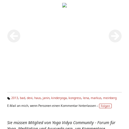
2013
,
bad
,
devi
,
haus
,
janin
,
kinderyoga
,
kongress
,
lena
,
markus
,
meinberg
Ta
E-Mail an mich, wenn Personen einen Kommentar hinterlassen –
Folgen
g
s:
Sie müssen Mitglied von Yoga Vidya Community - Forum für
Yoga, Meditation und Ayurveda sein, um Kommentare