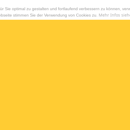
r Sie optimal zu gestalten und fortlaufend verbessern zu können, ver
Mehr Infos sieh
ebseite stimmen Sie der Verwendung von Cookies zu.