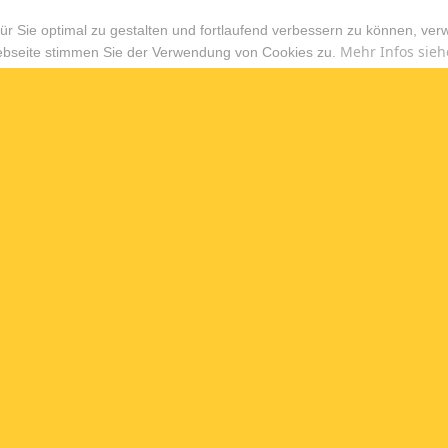
r Sie optimal zu gestalten und fortlaufend verbessern zu können, ver
Mehr Infos sieh
ebseite stimmen Sie der Verwendung von Cookies zu.