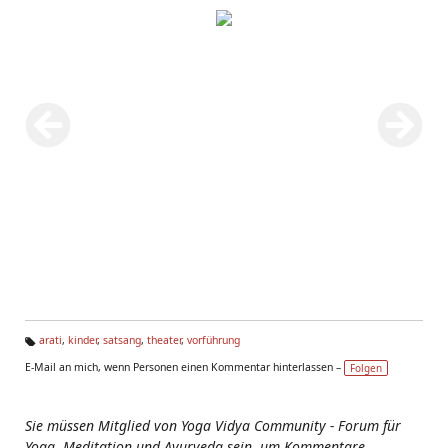
arati
,
kinder
,
satsang
,
theater
,
vorführung
Ta
E-Mail an mich, wenn Personen einen Kommentar hinterlassen –
Folgen
g
s:
Sie müssen Mitglied von Yoga Vidya Community - Forum für
Yoga, Meditation und Ayurveda sein, um Kommentare