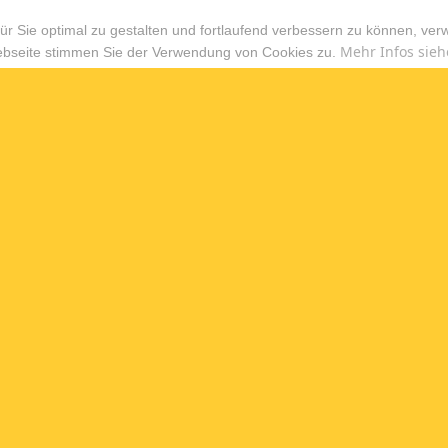
r Sie optimal zu gestalten und fortlaufend verbessern zu können, ver
Mehr Infos sieh
ebseite stimmen Sie der Verwendung von Cookies zu.