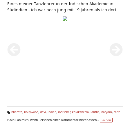
Eines meiner Tanzlehrer in der Indischen Akademie in
Südindien - ich war noch jung mit 19 Jahren als ich dort
studierte
bharata
,
bollywood
,
devi
,
indien
,
indischer
,
kalakshetra
,
lalitha
,
natyam
,
tanz
Ta
E-Mail an mich, wenn Personen einen Kommentar hinterlassen –
Folgen
g
s: