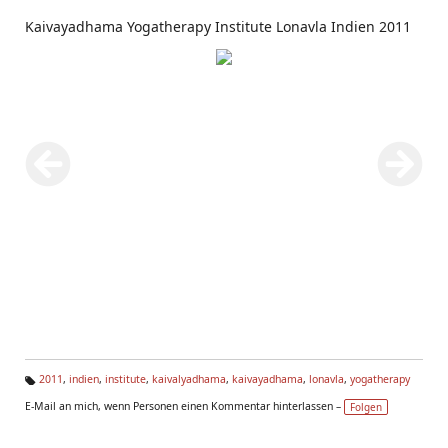
Kaivayadhama Yogatherapy Institute Lonavla Indien 2011
2011
,
indien
,
institute
,
kaivalyadhama
,
kaivayadhama
,
lonavla
,
yogatherapy
Ta
E-Mail an mich, wenn Personen einen Kommentar hinterlassen –
Folgen
g
s: