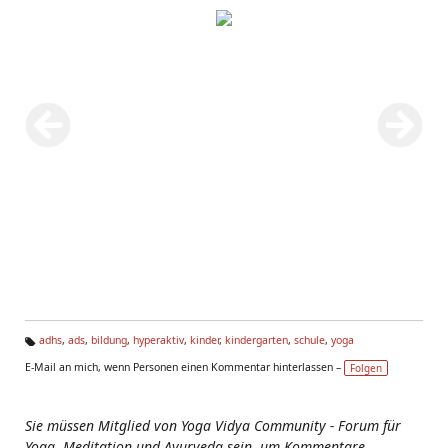
adhs
,
ads
,
bildung
,
hyperaktiv
,
kinder
,
kindergarten
,
schule
,
yoga
Ta
E-Mail an mich, wenn Personen einen Kommentar hinterlassen –
Folgen
g
s:
Sie müssen Mitglied von Yoga Vidya Community - Forum für
Yoga, Meditation und Ayurveda sein, um Kommentare