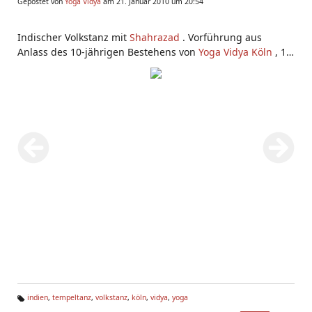
Gepostet von
Yoga Vidya
am 21. Januar 2010 um 20:54
Indischer Volkstanz mit
Shahrazad
. Vorführung aus
Anlass des 10-jährigen Bestehens von
Yoga Vidya Köln
, 10.
Januar 2010. Shahrazad tanzt einen modernen
volkstümlichen Tanz, bei dem Mutter India verehrt wird.
indien
,
tempeltanz
,
volkstanz
,
köln
,
vidya
,
yoga
Ta