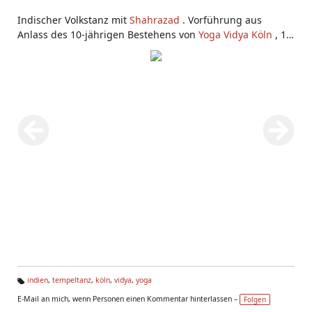
Indischer Volkstanz mit
Shahrazad
. Vorführung aus
Anlass des 10-jährigen Bestehens von
Yoga Vidya Köln
, 10.
Januar 2010. Shahrazad tanzt einen modernen
volkstümlichen Tanz, bei dem Mutter India verehrt wird.
indien
,
tempeltanz
,
köln
,
vidya
,
yoga
Ta
E-Mail an mich, wenn Personen einen Kommentar hinterlassen –
Folgen
g