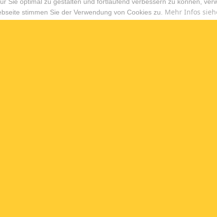
r Sie optimal zu gestalten und fortlaufend verbessern zu können, ver
Mehr Infos sieh
ebseite stimmen Sie der Verwendung von Cookies zu.