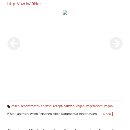
http://ow.ly/l9Nez
essen
,
lebensmittel
,
ahimsa
,
rezept
,
sattwig
,
vegan
,
vegetarisch
,
yogan
Ta
E-Mail an mich, wenn Personen einen Kommentar hinterlassen –
Folgen
g
s: