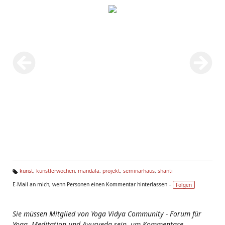
kunst
,
künstlerwochen
,
mandala
,
projekt
,
seminarhaus
,
shanti
Ta
E-Mail an mich, wenn Personen einen Kommentar hinterlassen –
Folgen
g
s:
Sie müssen Mitglied von Yoga Vidya Community - Forum für
Yoga, Meditation und Ayurveda sein, um Kommentare