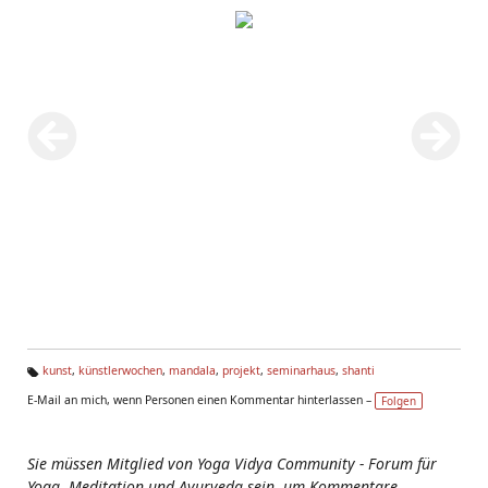
kunst
,
künstlerwochen
,
mandala
,
projekt
,
seminarhaus
,
shanti
Ta
E-Mail an mich, wenn Personen einen Kommentar hinterlassen –
Folgen
g
s:
Sie müssen Mitglied von Yoga Vidya Community - Forum für
Yoga, Meditation und Ayurveda sein, um Kommentare