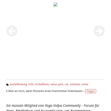
aschaffenburg
,
licht
,
lichteffekte
,
natur
,
park
,
rot
,
schöntal
,
sonne
Ta
E-Mail an mich, wenn Personen einen Kommentar hinterlassen –
Folgen
g
s:
Sie müssen Mitglied von Yoga Vidya Community - Forum für
Yoga, Meditation und Ayurveda sein, um Kommentare